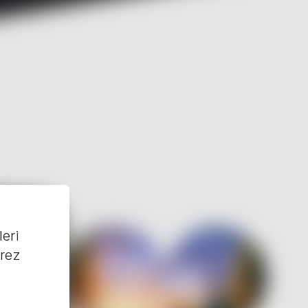
leri
erez